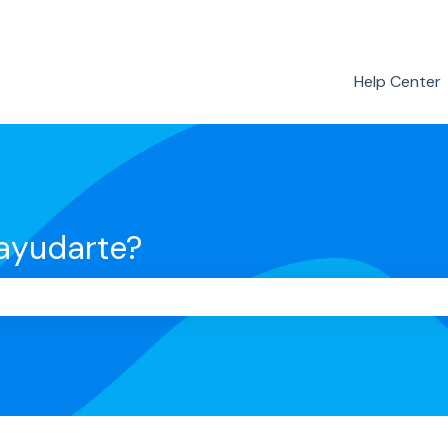
Help Center
yudarte?
po de búsqueda está vacío.