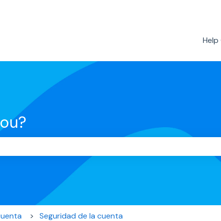
Help
you?
the search field is empty.
cuenta
Seguridad de la cuenta