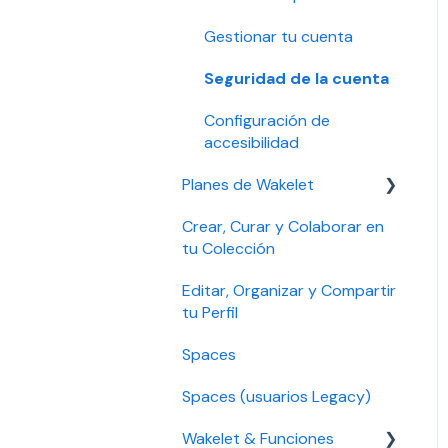
Account security
Gestionar tu cuenta
Seguridad de la cuenta
Configuración de
accesibilidad
Planes de Wakelet
Crear, Curar y Colaborar en
Gestión de plan, pago y
tu Colección
facturación
Editar, Organizar y Compartir
Solución de problemas
tu Perfil
Educación Pro y Empresa
Spaces
Pro
Spaces (usuarios Legacy)
Plan Legacy
Wakelet & Funciones
Individual y Plan Individual