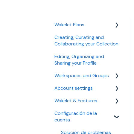
Wakelet Plans
Creating, Curating and
Individual plans
Collaborating your Collection
Education plans
Editing, Organizing and
Business plans
Sharing your Profile
Troubleshooting
Workspaces and Groups
Managing plan, payment
Account settings
Managing a Workspace
and billing
Wakelet & Features
Troubleshooting
Accessibility settings
Configuración de la
Managing a Group
Setting up your account
Bookmarks
cuenta
Troubleshooting
Community
Solución de problemas