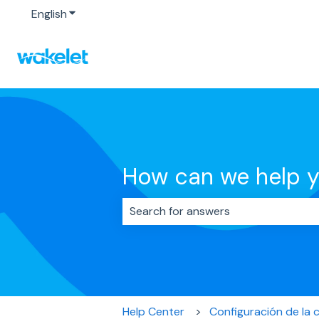
English
Show submenu for translations
How can we help 
There are no suggestions because 
Help Center
Configuración de la 