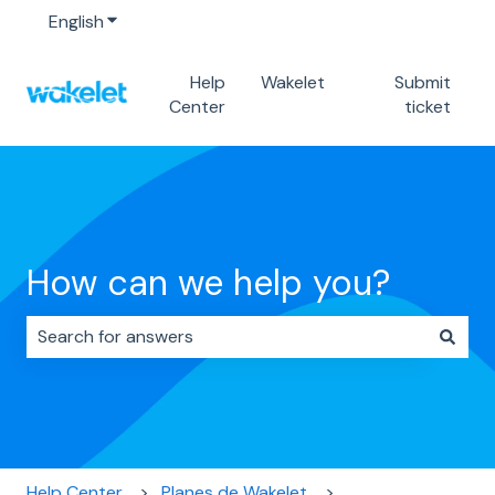
English
Show submenu for translations
Help
Wakelet
Submit
Center
ticket
How can we help you?
There are no suggestions because the search field i
Help Center
Planes de Wakelet