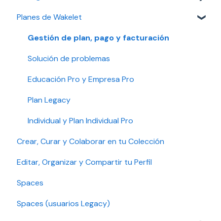
Planes de Wakelet
Troubleshooting
Community
Solución de problemas
Account security
Gestionar tu cuenta
Gestión de plan, pago y facturación
Seguridad de la cuenta
Solución de problemas
Configuración de accesibilidad
Educación Pro y Empresa Pro
Plan Legacy
Individual y Plan Individual Pro
Crear, Curar y Colaborar en tu Colección
Editar, Organizar y Compartir tu Perfil
Spaces
Spaces (usuarios Legacy)