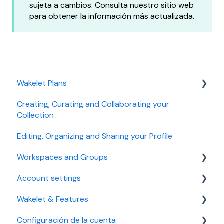
sujeta a cambios. Consulta nuestro sitio web
para obtener la información más actualizada.
Wakelet Plans
Creating, Curating and Collaborating your
Individual plans
Collection
Education plans
Editing, Organizing and Sharing your Profile
Business plans
Workspaces and Groups
Troubleshooting
Account settings
Managing a Workspace
Managing plan, payment and billing
Wakelet & Features
Troubleshooting
Accessibility settings
Configuración de la cuenta
Managing a Group
Setting up your account
Bookmarks