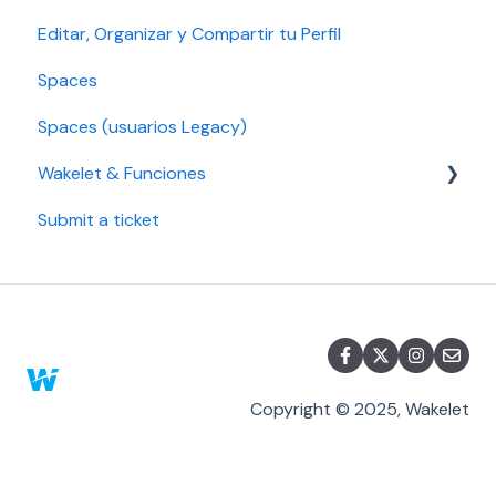
Editar, Organizar y Compartir tu Perfil
Seguridad de la cuenta
Solución de problemas
Spaces
Configuración de accesibilidad
Educación Pro y Empresa Pro
Spaces (usuarios Legacy)
Plan Legacy
Wakelet & Funciones
Individual y Plan Individual Pro
Submit a ticket
Marcadores
Copyright © 2025, Wakelet