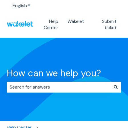
English
Show submenu for translations
Help
Wakelet
Submit
Center
ticket
How can we help you?
There are no suggestions because the search field i
Help Center