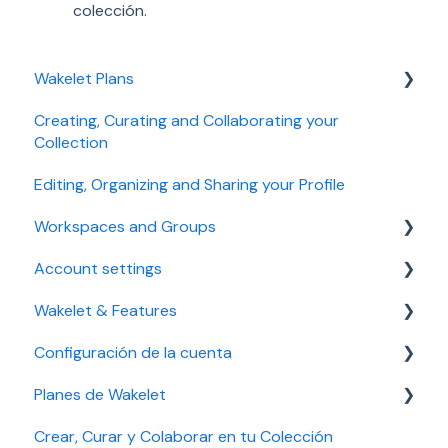
colección.
Wakelet Plans
Creating, Curating and Collaborating your
Individual plans
Collection
Education plans
Editing, Organizing and Sharing your Profile
Business plans
Workspaces and Groups
Troubleshooting
Account settings
Managing a Workspace
Managing plan, payment and billing
Wakelet & Features
Troubleshooting
Accessibility settings
Configuración de la cuenta
Managing a Group
Setting up your account
Bookmarks
Planes de Wakelet
Troubleshooting
Community
Solución de problemas
Crear, Curar y Colaborar en tu Colección
Account security
Gestionar tu cuenta
Gestión de plan, pago y facturación